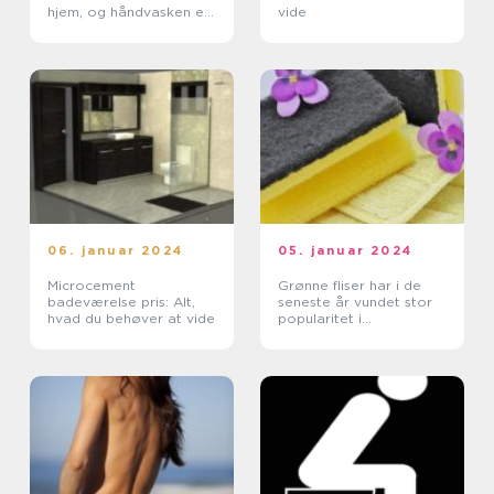
hjem, og håndvasken er
vide
en nødvendighed for
personlig hygiejne
06. januar 2024
05. januar 2024
Microcement
Grønne fliser har i de
badeværelse pris: Alt,
seneste år vundet stor
hvad du behøver at vide
popularitet i
badeværelser verden
over