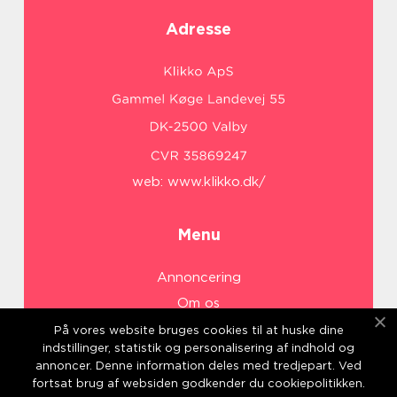
Adresse
web:
www.klikko.dk/
Menu
Annoncering
Om os
Cookies
På vores website bruges cookies til at huske dine
indstillinger, statistik og personalisering af indhold og
Kontakt os
annoncer. Denne information deles med tredjepart. Ved
Sitemap
fortsat brug af websiden godkender du cookiepolitikken.