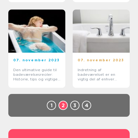
07. november 2023
07. november 2023
Den ultimative guide til
Indretning af
badeværelsesreoler:
badeværelset er en
Historie, tips og vigtige
vigtig del af enhver
overvejelser
bolig
1
2
3
4