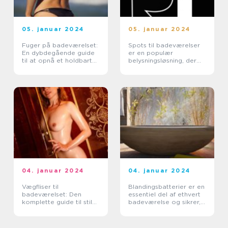
05. januar 2024
05. januar 2024
Fuger på badeværelset:
Spots til badeværelser
En dybdegående guide
er en populær
til at opnå et holdbart
belysningsløsning, der
og æstetisk resultat
ikke kun tilføjer en smuk
æstetik til rummet, men
også øger
funktionaliteten og
skaber en ...
04. januar 2024
04. januar 2024
Vægfliser til
Blandingsbatterier er en
badeværelset: Den
essentiel del af ethvert
komplette guide til stil
badeværelse og sikrer,
og funktionalitet
at vi kan få den perfekte
temperatur på vores
vand, uanset om vi