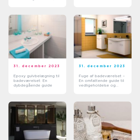
de tilføjer et elegant
Belysning
touch til ethvert
badeværelsesdesign
31. december 2023
31. december 2023
Epoxy gulvbelægning til
Fuge af badeværelset –
badeværelset: En
En omfattende guide til
dybdegående guide
vedligeholdelse og
reparation