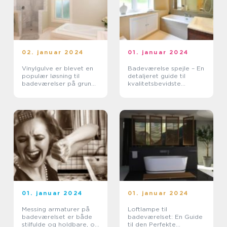
02. januar 2024
01. januar 2024
Vinylgulve er blevet en
Badeværelse spejle – En
populær løsning til
detaljeret guide til
badeværelser på grund
kvalitetsbevidste
af deres holdbarhed,
boligejere
vandmodstand og
æstetiske muligheder
01. januar 2024
01. januar 2024
Messing armaturer på
Loftlampe til
badeværelset er både
badeværelset: En Guide
stilfulde og holdbare, og
til den Perfekte