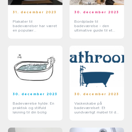
31. december 2023
30. december 2023
Plakater til
Bordplade til
badeværelser har været
badeværelse – den
en populær
ultimative guide til et
dekorationsmulighed i
stilfuldt og funktionelt
mange år
rum
30. december 2023
30. december 2023
Badeværelse hylde: En
Vaskeskabe på
praktisk og stilfuld
badeværelset: Et
løsning til din bolig
uundværligt møbel til dit
personlige oase