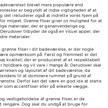
l badeværelset blevet mere populære end
nnesker er begyndt at indse vigtigheden af at
og det inkluderer også at indrette vores hjem på
or miljøet. Grønne fliser giver os mulighed for at
lge materialer, der er genanvendelige og
Derudover tilbyder de også en visuel appel, der
dre materialer.
 grønne fliser i dit badeværelse, er der nogle
l være opmærksom på. Først og fremmest er det
 høj kvalitet, der er produceret af et respektabelt
 er holdbare og vil vare i mange år. Derudover skal
tørrelsen og layoutet af dit badeværelse, da
 tendens til at dominere rummet på grund af
mønstre. Derfor kan det være en god ide at starte
r som accentfliser eller på enkelte vægge.
og vedligeholdelse af grønne fliser, er de
 rengøre. Dog skal du undgå at bruge for