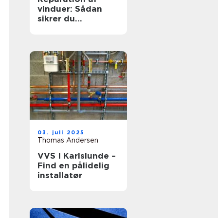
vinduer: Sådan
sikrer du
hjemmets
glaspartier
03. juli 2025
Thomas Andersen
VVS I Karlslunde –
Find en pålidelig
installatør