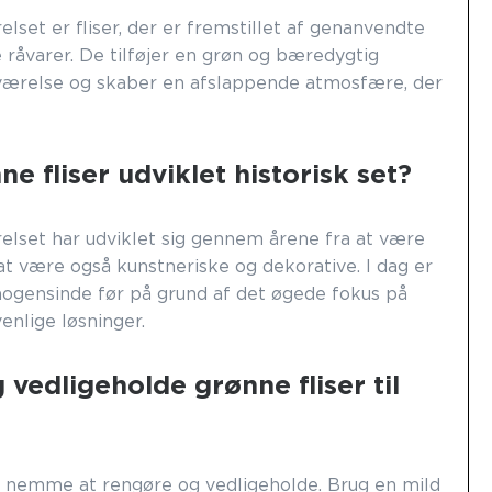
elset er fliser, der er fremstillet af genanvendte
e råvarer. De tilføjer en grøn og bæredygtig
eværelse og skaber en afslappende atmosfære, der
e fliser udviklet historisk set?
relset har udviklet sig gennem årene fra at være
 at være også kunstneriske og dekorative. I dag er
gensinde før på grund af det øgede fokus på
nlige løsninger.
 vedligeholde grønne fliser til
lt nemme at rengøre og vedligeholde. Brug en mild