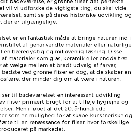
dit badeværelse, er grønne fliser det perfekte
el vil vi udforske de vigtigste ting, du skal vide
værelset, samt se på deres historiske udvikling og
, der er tilgængelige.
lset er en fantastisk måde at bringe naturen ind i
emstillet af genanvendte materialer eller naturlige
til en bæredygtig og miljøvenlig løsning. Disse
t af materialer som glas, keramik eller endda træ
 at vælge mellem et bredt udvalg af farver,
 bedste ved grønne fliser er dog, at de skaber en
osfære, der minder dig om at være i naturen.
liser til badeværelset en interessant udvikling
v fliser primært brugt for at tilføje hygiejne og
relser. Men i løbet af det 20. århundrede
iser som en mulighed for at skabe kunstneriske og
ørte til en renæssance for fliser, hvor forskellige
ntroduceret på markedet.