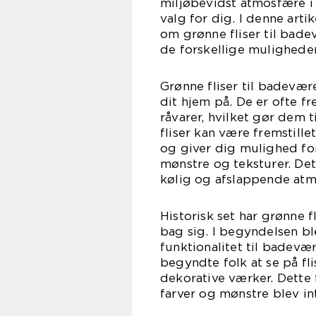
miljøbevidst atmosfære i 
valg for dig. I denne artik
om grønne fliser til bade
de forskellige muligheder
Grønne fliser til badevære
dit hjem på. De er ofte fr
råvarer, hvilket gør dem 
fliser kan være fremstille
og giver dig mulighed for
mønstre og teksturer. Det
kølig og afslappende atm
Historisk set har grønne f
bag sig. I begyndelsen ble
funktionalitet til badevæ
begyndte folk at se på fl
dekorative værker. Dette f
farver og mønstre blev i