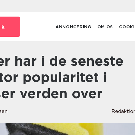
dk
ANNONCERING
OM OS
COOKI
tor popularitet i
er verden over
sen
Redaktio