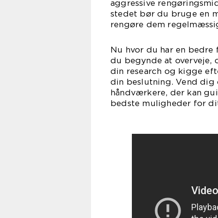
aggressive rengøringsmidle
stedet bør du bruge en m
rengøre dem regelmæssig
Nu hvor du har en bedre f
du begynde at overveje, o
din research og kigge efte
din beslutning. Vend dig
håndværkere, der kan gu
bedste muligheder for di