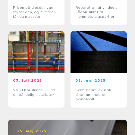
Prisen på diesel: hvad
Reparation af vinduer:
styrer den, og hvordan
Sådan sikrer du
får du mest for
hjemmets glaspartier
pengene?
03. juli 2025
05. juni 2025
VVS I Karlslunde – Find
Skab bedre akustik i
en pålidelig installatør
dine rum med et
akustikloft
25. maj 2025