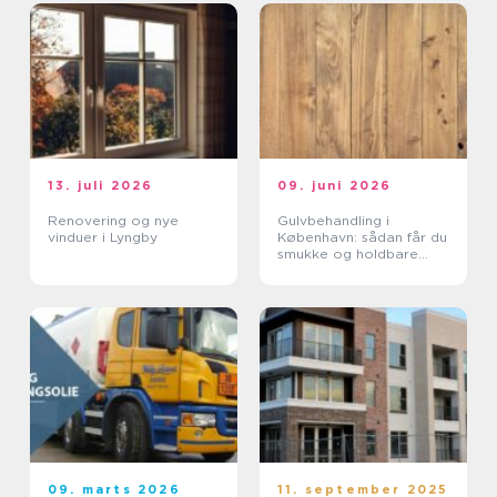
13. juli 2026
09. juni 2026
Renovering og nye
Gulvbehandling i
vinduer i Lyngby
København: sådan får du
smukke og holdbare
trægulve
09. marts 2026
11. september 2025