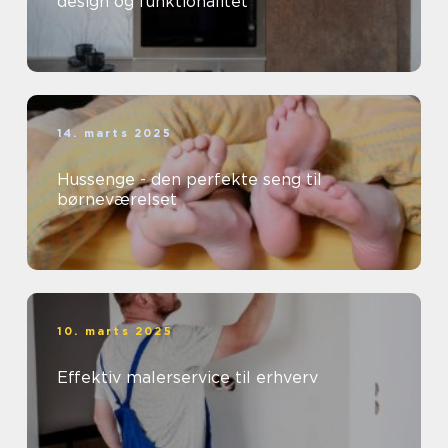
design og funktionalitet
14. marts 2025
Hussenge - den perfekte seng til
børneværelset
10. marts 2025
Effektiv malerservice til erhverv