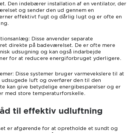
t. Den indebærer installation af en ventilator, der
værelset og sender den ud gennem en
erner effektivt fugt og dårlig lugt og er ofte en
ing.
ationsanlæg: Disse anvender separate
ret direkte på badeværelset. De er ofte mere
nisk udsugning og kan også indarbejde
r for at reducere energiforbruget yderligere.
mer: Disse systemer bruger varmevekslere til at
udsugede luft og overfører den til den
tte kan give betydelige energibesparelser og er
aer med store temperaturforskelle.
åd til effektiv udluftning
et er afgørende for at opretholde et sundt og