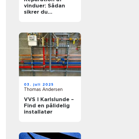
vinduer: Sådan
sikrer du
hjemmets
glaspartier
03. juli 2025
Thomas Andersen
VVS I Karlslunde –
Find en pålidelig
installatør