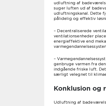
udluftning af badeværelse
suger luften ud af bade
udluftningskanal. Dette fj
pålidelig og effektiv løsn
– Decentraliserede ventil
ventilationsenheder place
energieffektive end meka
varmegendannelsessysteme
– Varmegendannelsessyste
genbruge varmen fra den 
indgående friske luft. De
særligt velegnet til klim
Konklusion og r
Udluftning af badeværels