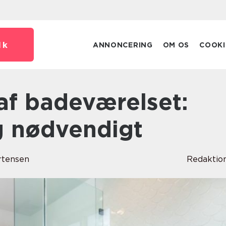
dk
ANNONCERING
OM OS
COOKI
g nødvendigt
rtensen
Redaktio