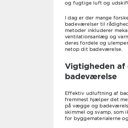
og fugtige luft og udskif
I dag er der mange forske
badeværelser til rådighe
metoder inkluderer mekan
ventilationsanlæg og var
deres fordele og ulemper,
netop dit badeværelse.
Vigtigheden af 
badeværelse
Effektiv udluftning af ba
fremmest hjælper det med
på vægge og badeværelses
skimmel og svamp, som i
for byggematerialerne og