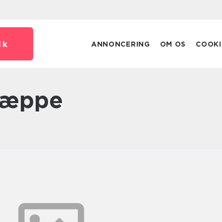
dk
ANNONCERING
OM OS
COOKI
 tæppe