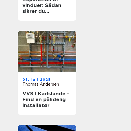
vinduer: Sådan
sikrer du
hjemmets
glaspartier
03. juli 2025
Thomas Andersen
VVS I Karlslunde –
Find en pålidelig
installatør