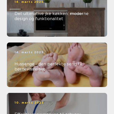
14. marts 2025
Det ultimative jke køkken: moderne
design og funktionalitet
14. marts 2025
Hussenge - den perfekte seng til
børneværelset
10. marts 2025