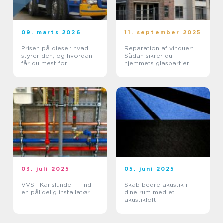
09. marts 2026
11. september 2025
Prisen på diesel: hvad
Reparation af vinduer:
styrer den, og hvordan
Sådan sikrer du
får du mest for
hjemmets glaspartier
pengene?
03. juli 2025
05. juni 2025
VVS I Karlslunde – Find
Skab bedre akustik i
en pålidelig installatør
dine rum med et
akustikloft