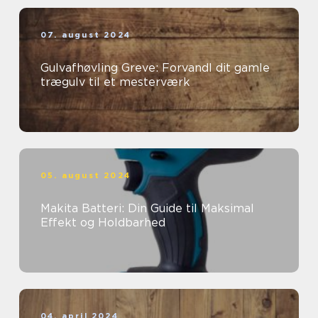
07. august 2024
Gulvafhøvling Greve: Forvandl dit gamle
trægulv til et mesterværk
05. august 2024
Makita Batteri: Din Guide til Maksimal
Effekt og Holdbarhed
04. april 2024