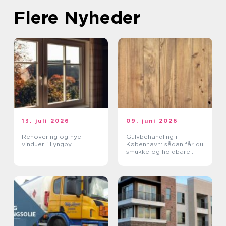
Flere Nyheder
13. juli 2026
09. juni 2026
Renovering og nye
Gulvbehandling i
vinduer i Lyngby
København: sådan får du
smukke og holdbare
trægulve