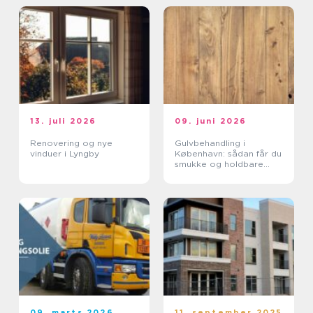
13. juli 2026
09. juni 2026
Renovering og nye
Gulvbehandling i
vinduer i Lyngby
København: sådan får du
smukke og holdbare
trægulve
09. marts 2026
11. september 2025