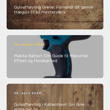
Gulvafhøvling Greve: Forvandl dit gamle
trægulv til et mesterværk
05. august 2024
Makita Batteri: Din Guide til Maksimal
Effekt og Holdbarhed
04. april 2024
Gulvafhøvling i København: Giv dine
gulve nyt liv