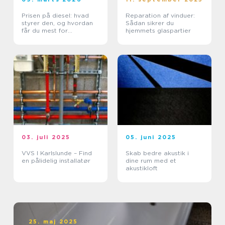
Prisen på diesel: hvad
Reparation af vinduer:
styrer den, og hvordan
Sådan sikrer du
får du mest for
hjemmets glaspartier
pengene?
03. juli 2025
05. juni 2025
VVS I Karlslunde – Find
Skab bedre akustik i
en pålidelig installatør
dine rum med et
akustikloft
25. maj 2025