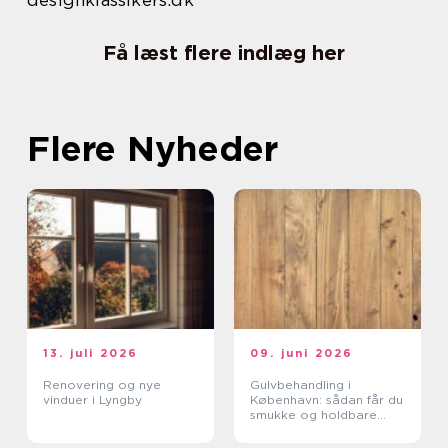
designklassikers.dk
Få læst flere indlæg her
Flere Nyheder
13. juli 2026
09. juni 2026
Renovering og nye
Gulvbehandling i
vinduer i Lyngby
København: sådan får du
smukke og holdbare
trægulve