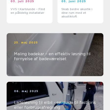
03. juli 2025
05. juni 2025
VVS I Karlslunde – Find
Skab bedre akustik i
en pålidelig installatør
dine rum med et
akustikloft
25. maj 2025
Maling badekar – en effektiv løsning til
fornyelse af badeværelset
06. maj 2025
Ladeløsning til elbil - en guide til fast pris
eller forbrugsafregning