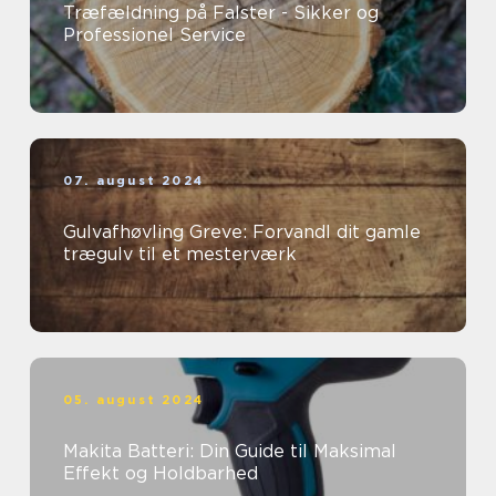
Træfældning på Falster - Sikker og
Professionel Service
07. august 2024
Gulvafhøvling Greve: Forvandl dit gamle
trægulv til et mesterværk
05. august 2024
Makita Batteri: Din Guide til Maksimal
Effekt og Holdbarhed