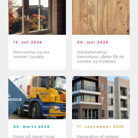
13. juli 2026
09. juni 2026
Renovering og nye
Gulvbehandling i
vinduer i Lyngby
København: sådan får du
smukke og holdbare
trægulve
09. marts 2026
11. september 2025
Prisen på diesel: hvad
Reparation af vinduer: