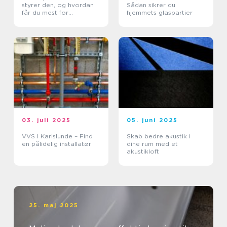
styrer den, og hvordan
Sådan sikrer du
får du mest for
hjemmets glaspartier
pengene?
03. juli 2025
05. juni 2025
VVS I Karlslunde – Find
Skab bedre akustik i
en pålidelig installatør
dine rum med et
akustikloft
25. maj 2025