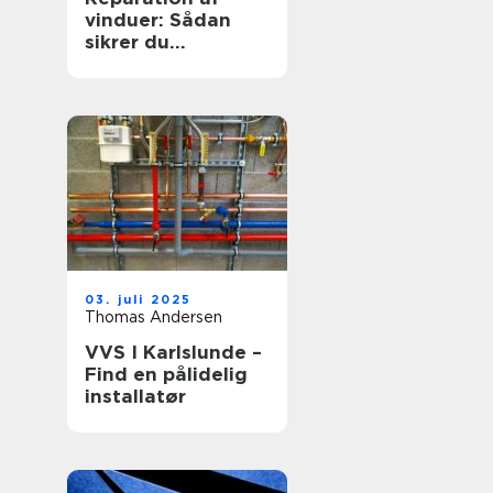
vinduer: Sådan
sikrer du
hjemmets
glaspartier
03. juli 2025
Thomas Andersen
VVS I Karlslunde –
Find en pålidelig
installatør