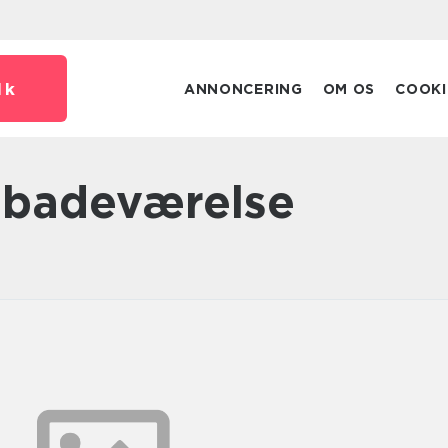
dk
ANNONCERING
OM OS
COOKI
 badeværelse