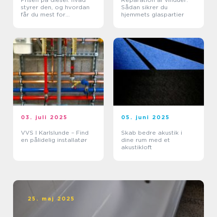
styrer den, og hvordan
Sådan sikrer du
får du mest for
hjemmets glaspartier
pengene?
03. juli 2025
05. juni 2025
VVS I Karlslunde – Find
Skab bedre akustik i
en pålidelig installatør
dine rum med et
akustikloft
25. maj 2025