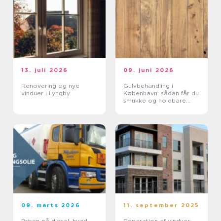
13. juli 2026
09. juni 2026
Renovering og nye
Gulvbehandling i
vinduer i Lyngby
København: sådan får du
smukke og holdbare
trægulve
09. marts 2026
11. september 2025
Prisen på diesel: hvad
Reparation af vinduer: