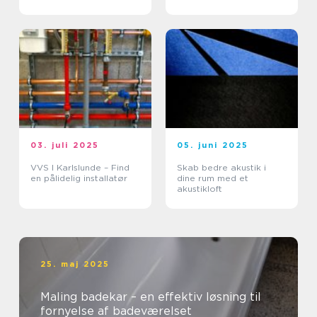
pengene?
03. juli 2025
05. juni 2025
VVS I Karlslunde – Find
Skab bedre akustik i
en pålidelig installatør
dine rum med et
akustikloft
25. maj 2025
Maling badekar – en effektiv løsning til
fornyelse af badeværelset