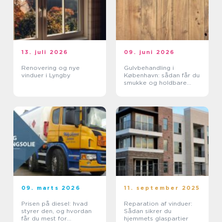
13. juli 2026
09. juni 2026
Renovering og nye
Gulvbehandling i
vinduer i Lyngby
København: sådan får du
smukke og holdbare
trægulve
09. marts 2026
11. september 2025
Prisen på diesel: hvad
Reparation af vinduer:
styrer den, og hvordan
Sådan sikrer du
får du mest for
hjemmets glaspartier