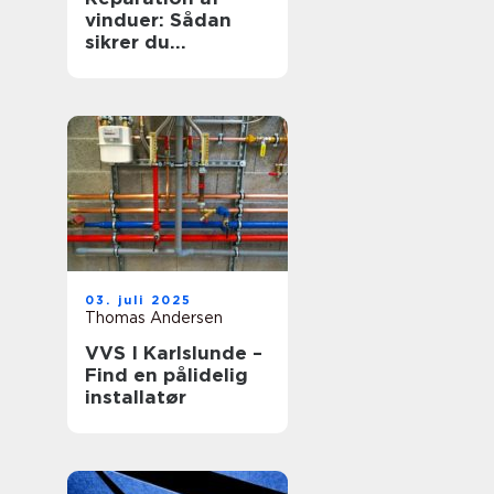
vinduer: Sådan
sikrer du
hjemmets
glaspartier
03. juli 2025
Thomas Andersen
VVS I Karlslunde –
Find en pålidelig
installatør