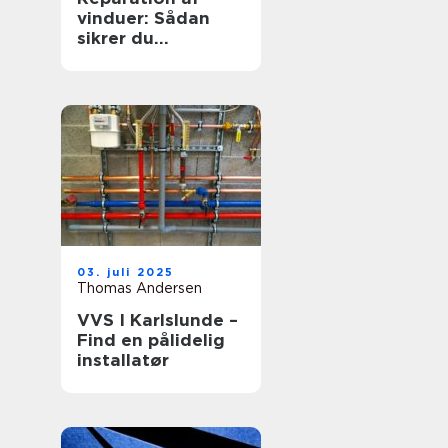
vinduer: Sådan
sikrer du
hjemmets
glaspartier
03. juli 2025
Thomas Andersen
VVS I Karlslunde –
Find en pålidelig
installatør