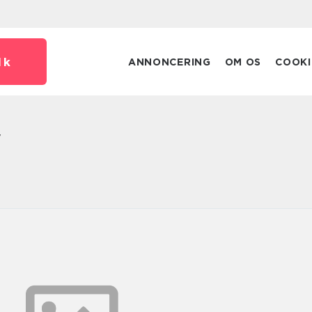
dk
ANNONCERING
OM OS
COOKI
y