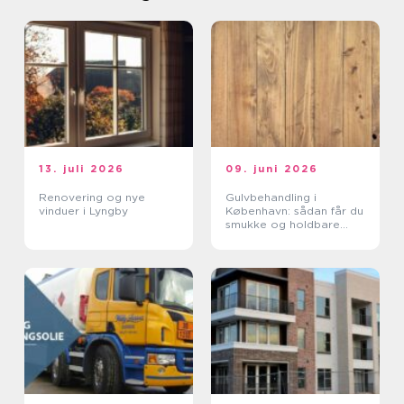
13. juli 2026
09. juni 2026
Renovering og nye
Gulvbehandling i
vinduer i Lyngby
København: sådan får du
smukke og holdbare
trægulve