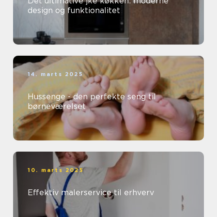
Det ultimative jke køkken: moderne
design og funktionalitet
14. marts 2025
Hussenge - den perfekte seng til
børneværelset
10. marts 2025
Effektiv malerservice til erhverv