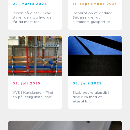
09. marts 2026
11. september 2025
Prisen på diesel: hvad
Reparation af vinduer:
styrer den, og hvordan
Sådan sikrer du
får du mest for
hjemmets glaspartier
pengene?
03. juli 2025
05. juni 2025
VVS I Karlslunde – Find
Skab bedre akustik i
en pålidelig installatør
dine rum med et
akustikloft