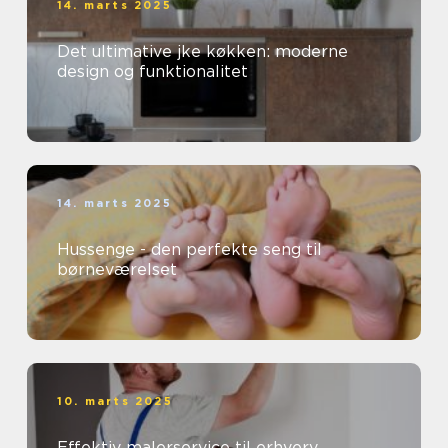
14. marts 2025
Det ultimative jke køkken: moderne
design og funktionalitet
14. marts 2025
Hussenge - den perfekte seng til
børneværelset
10. marts 2025
Effektiv malerservice til erhverv