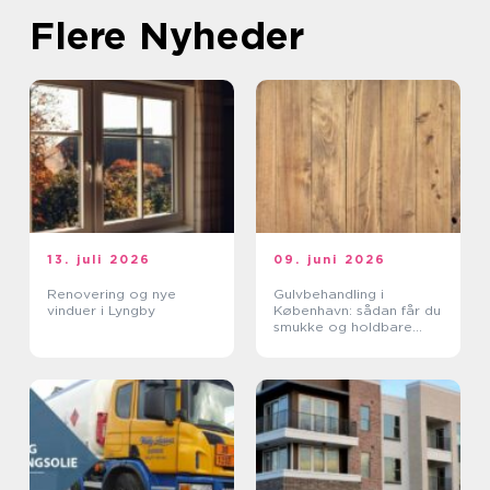
Flere Nyheder
13. juli 2026
09. juni 2026
Renovering og nye
Gulvbehandling i
vinduer i Lyngby
København: sådan får du
smukke og holdbare
trægulve