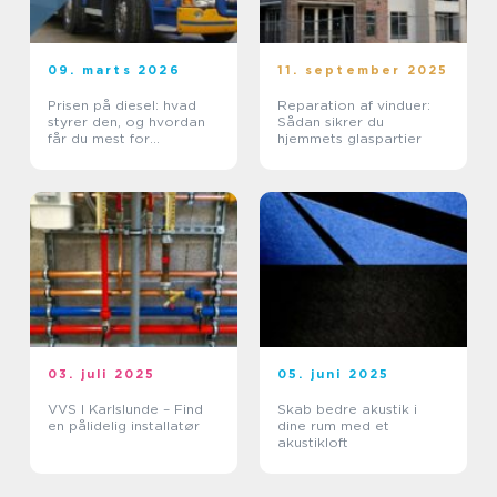
09. marts 2026
11. september 2025
Prisen på diesel: hvad
Reparation af vinduer:
styrer den, og hvordan
Sådan sikrer du
får du mest for
hjemmets glaspartier
pengene?
03. juli 2025
05. juni 2025
VVS I Karlslunde – Find
Skab bedre akustik i
en pålidelig installatør
dine rum med et
akustikloft