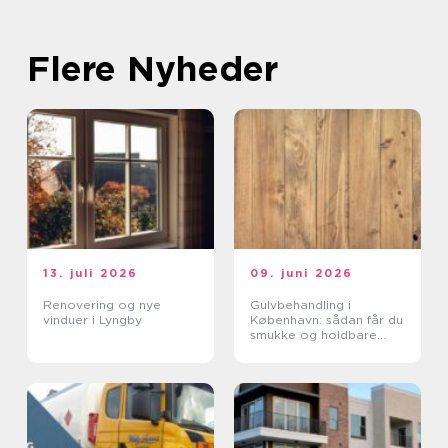
Flere Nyheder
13. juli 2026
09. juni 2026
Renovering og nye
Gulvbehandling i
vinduer i Lyngby
København: sådan får du
smukke og holdbare
trægulve