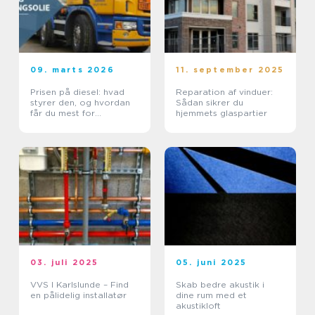
09. marts 2026
11. september 2025
Prisen på diesel: hvad
Reparation af vinduer:
styrer den, og hvordan
Sådan sikrer du
får du mest for
hjemmets glaspartier
pengene?
03. juli 2025
05. juni 2025
VVS I Karlslunde – Find
Skab bedre akustik i
en pålidelig installatør
dine rum med et
akustikloft